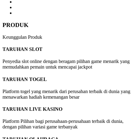
PRODUK
Keunggulan Produk
TARUHAN SLOT
Penyedia slot online dengan beragam pilihan game menarik yang
memudahkan pemain untuk mencapai jackpot
TARUHAN TOGEL
Platform togel yang menarik dari perusahan terbaik di dunia yang
menawarkan hadiah kemenangan besar
TARUHAN LIVE KASINO
Platform Pilihan bagi perusahaan-perusahaan terbaik di dunia,
dengan pilihan variasi game terbanyak