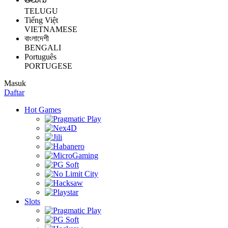
TELUGU
Tiếng Việt
VIETNAMESE
বাংলাদেশী
BENGALI
Português
PORTUGESE
Masuk
Daftar
Hot Games
Slots