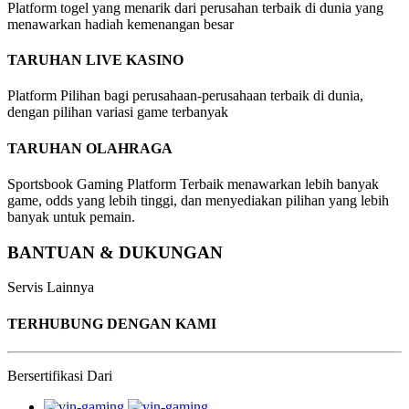
Platform togel yang menarik dari perusahan terbaik di dunia yang
menawarkan hadiah kemenangan besar
TARUHAN LIVE KASINO
Platform Pilihan bagi perusahaan-perusahaan terbaik di dunia,
dengan pilihan variasi game terbanyak
TARUHAN OLAHRAGA
Sportsbook Gaming Platform Terbaik menawarkan lebih banyak
game, odds yang lebih tinggi, dan menyediakan pilihan yang lebih
banyak untuk pemain.
BANTUAN & DUKUNGAN
Servis Lainnya
TERHUBUNG DENGAN KAMI
Bersertifikasi Dari