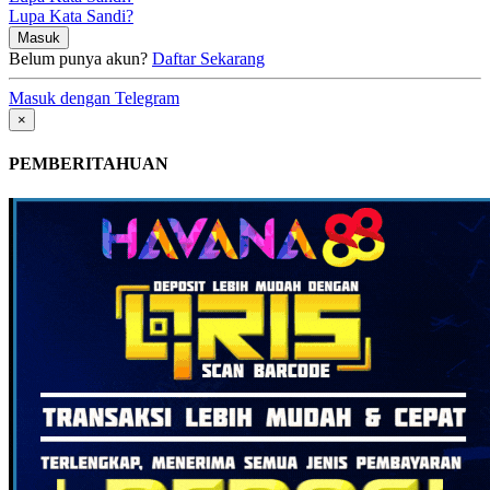
Lupa Kata Sandi?
Belum punya akun?
Daftar Sekarang
Masuk dengan Telegram
×
PEMBERITAHUAN