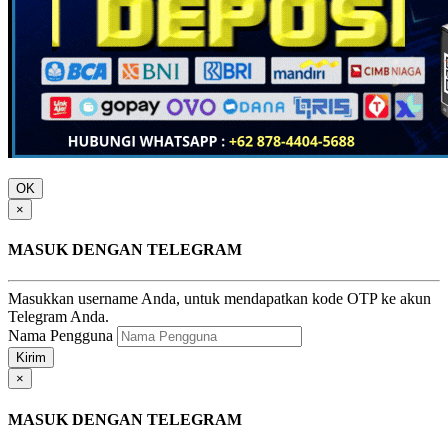
OK
×
MASUK DENGAN TELEGRAM
Masukkan username Anda, untuk mendapatkan kode OTP ke akun
Telegram Anda.
Nama Pengguna
×
MASUK DENGAN TELEGRAM