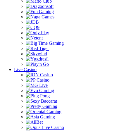
Live Casino