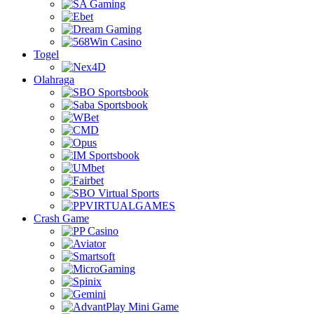
Togel
Olahraga
Crash Game