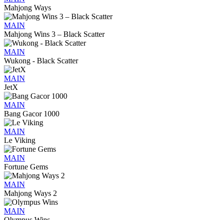
Mahjong Ways
MAIN
Mahjong Wins 3 – Black Scatter
MAIN
Wukong - Black Scatter
MAIN
JetX
MAIN
Bang Gacor 1000
MAIN
Le Viking
MAIN
Fortune Gems
MAIN
Mahjong Ways 2
MAIN
Olympus Wins