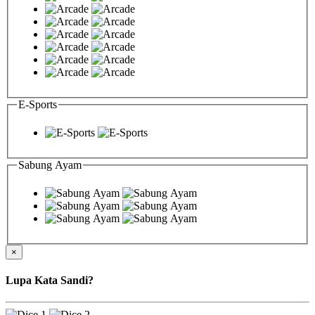
E-Sports
Sabung Ayam
×
Lupa Kata Sandi?