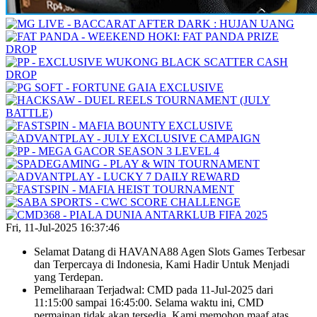
Fri, 11-Jul-2025 16:37:46
Selamat Datang di HAVANA88 Agen Slots Games Terbesar
dan Terpercaya di Indonesia, Kami Hadir Untuk Menjadi
yang Terdepan.
Pemeliharaan Terjadwal: CMD pada 11-Jul-2025 dari
11:15:00 sampai 16:45:00. Selama waktu ini, CMD
permainan tidak akan tersedia. Kami memohon maaf atas